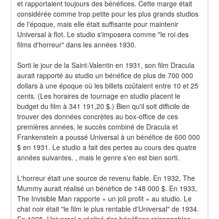
et rapportaient toujours des bénéfices. Cette marge était 
considérée comme trop petite pour les plus grands studios 
de l'époque, mais elle était suffisante pour maintenir 
Universal à flot. Le studio s'imposera comme "le roi des 
films d'horreur" dans les années 1930.
Sorti le jour de la Saint-Valentin en 1931, son film Dracula 
aurait rapporté au studio un bénéfice de plus de 700 000 
dollars à une époque où les billets coûtaient entre 10 et 25 
cents. (Les horaires de tournage en studio placent le 
budget du film à 341 191,20 $.) Bien qu'il soit difficile de 
trouver des données concrètes au box-office de ces 
premières années, le succès combiné de Dracula et 
Frankenstein a poussé Universal à un bénéfice de 600 000 
$ en 1931. Le studio a fait des pertes au cours des quatre 
années suivantes. , mais le genre s'en est bien sorti.
L'horreur était une source de revenu fiable. En 1932, The 
Mummy aurait réalisé un bénéfice de 148 000 $. En 1933, 
The Invisible Man rapporte « un joli profit » au studio. Le 
chat noir était "le film le plus rentable d'Universal" de 1934. 
En 1935, Universal a réalisé des bénéfices raisonnables 