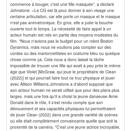
commence à bouger, c'est une fille masquée", a déclaré 
Johnstone. «Le CG est là pour donner à son visage une 
certaine articulation, car elle porte un masque et le masque 
n'est pas animatronique. En gros, elle a juste la bouche 
ouverte tout le temps. La nécessité de faire appel à un 
acteur humain est née en partie des moyens modestes du 
film. "Nous n'avions pas le budget pour un robot Boston 
Dynamics, mais nous ne voulions pas compter sur des 
cordes ou des marionnettistes en costume bleu ou quelque 
chose comme ça. Cela nous a donc laissé la tâche 
impossible de trouver une fille qui avait à peu près le même 
âge que Violet [McGraw, qui joue le propriétaire de Clean 
(2022)] et qui pourrait faire tout ce truc physique et jouer 
avec Allison Williams.Johnstone a d'abord supposé que 
son acteur humain ne serait utilisé que pour des plans plus 
larges, mais une fois qu'il a choisi la jeune danseuse Amie 
Donald dans le rôle, il s'est rendu compte que son 
dévouement et ses capacités physiques lui permettraient 
de jouer Clean (2022) dans une grande variété de scènes 
où elle était complètement convaincante quelle que soit la 
proximité de la caméra. "C'est une jeune actrice incroyable, 