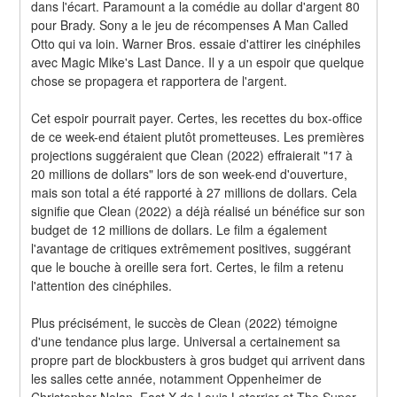
dans l'écart. Paramount a la comédie au dollar d'argent 80 
pour Brady. Sony a le jeu de récompenses A Man Called 
Otto qui va loin. Warner Bros. essaie d'attirer les cinéphiles 
avec Magic Mike's Last Dance. Il y a un espoir que quelque 
chose se propagera et rapportera de l'argent.
Cet espoir pourrait payer. Certes, les recettes du box-office 
de ce week-end étaient plutôt prometteuses. Les premières 
projections suggéraient que Clean (2022) effraierait "17 à 
20 millions de dollars" lors de son week-end d'ouverture, 
mais son total a été rapporté à 27 millions de dollars. Cela 
signifie que Clean (2022) a déjà réalisé un bénéfice sur son 
budget de 12 millions de dollars. Le film a également 
l'avantage de critiques extrêmement positives, suggérant 
que le bouche à oreille sera fort. Certes, le film a retenu 
l'attention des cinéphiles.
Plus précisément, le succès de Clean (2022) témoigne 
d'une tendance plus large. Universal a certainement sa 
propre part de blockbusters à gros budget qui arrivent dans 
les salles cette année, notamment Oppenheimer de 
Christopher Nolan, Fast X de Louis Leterrier et The Super 