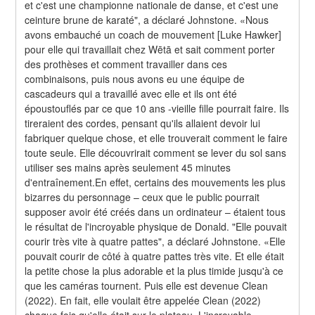
et c'est une championne nationale de danse, et c'est une 
ceinture brune de karaté", a déclaré Johnstone. «Nous 
avons embauché un coach de mouvement [Luke Hawker] 
pour elle qui travaillait chez Wētā et sait comment porter 
des prothèses et comment travailler dans ces 
combinaisons, puis nous avons eu une équipe de 
cascadeurs qui a travaillé avec elle et ils ont été 
époustouflés par ce que 10 ans -vieille fille pourrait faire. Ils 
tireraient des cordes, pensant qu'ils allaient devoir lui 
fabriquer quelque chose, et elle trouverait comment le faire 
toute seule. Elle découvrirait comment se lever du sol sans 
utiliser ses mains après seulement 45 minutes 
d'entraînement.En effet, certains des mouvements les plus 
bizarres du personnage – ceux que le public pourrait 
supposer avoir été créés dans un ordinateur – étaient tous 
le résultat de l'incroyable physique de Donald. "Elle pouvait 
courir très vite à quatre pattes", a déclaré Johnstone. «Elle 
pouvait courir de côté à quatre pattes très vite. Et elle était 
la petite chose la plus adorable et la plus timide jusqu'à ce 
que les caméras tournent. Puis elle est devenue Clean 
(2022). En fait, elle voulait être appelée Clean (2022) 
chaque fois qu'elle était sur le plateau. L'incroyable 