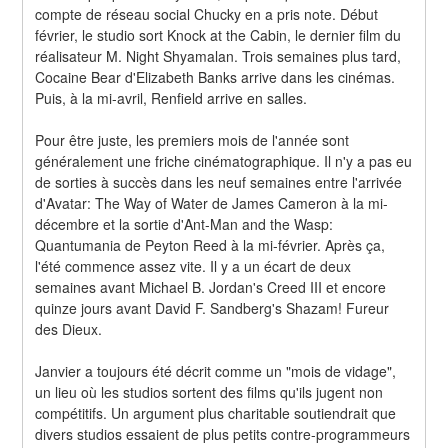
compte de réseau social Chucky en a pris note. Début 
février, le studio sort Knock at the Cabin, le dernier film du 
réalisateur M. Night Shyamalan. Trois semaines plus tard, 
Cocaine Bear d'Elizabeth Banks arrive dans les cinémas. 
Puis, à la mi-avril, Renfield arrive en salles.
Pour être juste, les premiers mois de l'année sont 
généralement une friche cinématographique. Il n'y a pas eu 
de sorties à succès dans les neuf semaines entre l'arrivée 
d'Avatar: The Way of Water de James Cameron à la mi-
décembre et la sortie d'Ant-Man and the Wasp: 
Quantumania de Peyton Reed à la mi-février. Après ça, 
l'été commence assez vite. Il y a un écart de deux 
semaines avant Michael B. Jordan's Creed III et encore 
quinze jours avant David F. Sandberg's Shazam! Fureur 
des Dieux.
Janvier a toujours été décrit comme un "mois de vidage", 
un lieu où les studios sortent des films qu'ils jugent non 
compétitifs. Un argument plus charitable soutiendrait que 
divers studios essaient de plus petits contre-programmeurs 